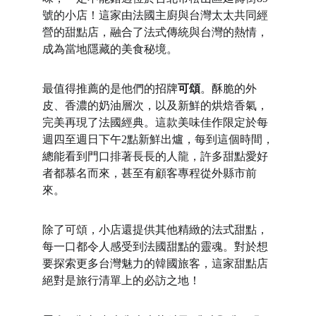
號的小店！這家由法國主廚與台灣太太共同經
營的甜點店，融合了法式傳統與台灣的熱情，
成為當地隱藏的美食秘境。
最值得推薦的是他們的招牌
可頌
。酥脆的外
皮、香濃的奶油層次，以及新鮮的烘焙香氣，
完美再現了法國經典。這款美味佳作限定於每
週四至週日下午2點新鮮出爐，每到這個時間，
總能看到門口排著長長的人龍，許多甜點愛好
者都慕名而來，甚至有顧客專程從外縣市前
來。
除了可頌，小店還提供其他精緻的法式甜點，
每一口都令人感受到法國甜點的靈魂。對於想
要探索更多台灣魅力的韓國旅客，這家甜點店
絕對是旅行清單上的必訪之地！